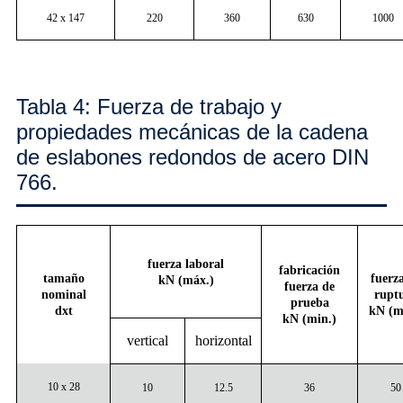
42 x 147
220
360
630
1000
Tabla 4: Fuerza de trabajo y
propiedades mecánicas de la cadena
de eslabones redondos de acero DIN
766.
fuerza laboral
fabricación
tamaño
fuerz
kN (máx.)
fuerza de
nominal
rupt
prueba
dxt
kN (m
kN (min.)
vertical
horizontal
10 x 28
10
12.5
36
50